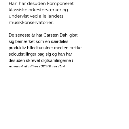
Han har desuden komponeret
klassiske orkesterværker og
undervist ved alle landets
musikkonservatorier.
De seneste år har Carsten Dahl gjort
sig bemærket som en særdeles
produktiv billedkunstner med en række
soloudstillinger bag sig og han har
desuden skrevet digtsamlingerne
I
mangel af alting
(2020) og
Det
krystallinske lys
(2024).
Endelig er han et troende menneske,
lejlighedsvis holder
der
gæsteprædikener.
Booking
:
Charlotte Bülow Dahl
+45
30828167
/
ch_bulow@yahoo.dk